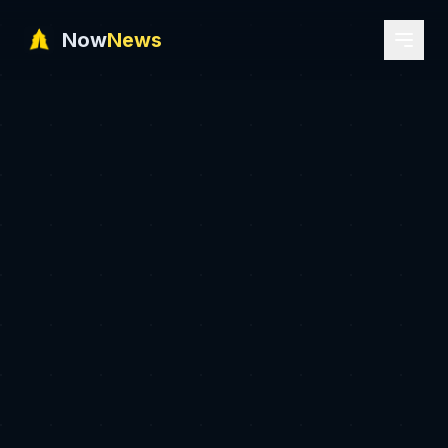
Now
News