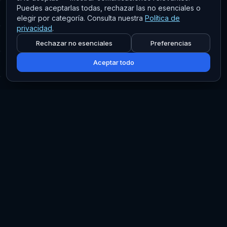
Puedes aceptarlas todas, rechazar las no esenciales o
elegir por categoría. Consulta nuestra
Política de
privacidad
.
Rechazar no esenciales
Preferencias
Aceptar todo
Características Clave
Resúmenes Personalizados
Manténte informado con resúmenes generados por
etiquetas personalizadas de las últimas noticias.